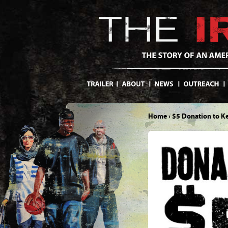
Home
› $5 Donation to Ke