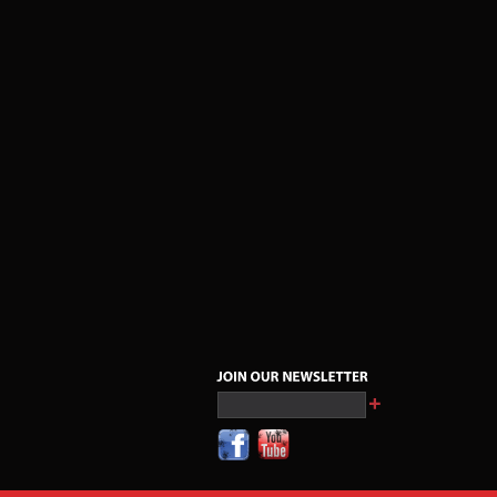
cquires North
o “The Iran Job”
atform Release
nson
kes The Iran
y
b”: Korbjagd
 Yannick Lowin
 Iran
n Shiraz
by
st: Till
ilmer im Iran
by
n Feindesland
by
 The Iran Job
la
Iran Job