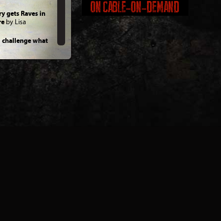
y gets Raves in
re
by Lisa
ll challenge what
 knew
by Bob
 Iran Job’
by
n Korman on the
ut One Man’s
Hoop Dreams
by
 “The Iran Job”
e Search for a
by Betsy
re Than an
 Story
by
cquires
o ‘Iran Job’
by