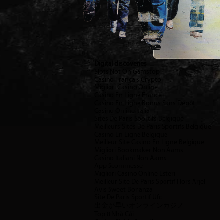
Digital discoveries
Slots Not On Gamstop
Casino Français Crypto
Migliori Casino Online
Casino En Ligne France
Casino En Ligne Bonus Sans Dépôt
Casino Online Italia
Sites De Paris Sportifs Belgique
Meilleurs Sites De Paris Sportifs Belgique
Casino En Ligne Belgique
Meilleur Site Casino En Ligne Belgique
Migliori Bookmaker Non Aams
Casino Italiani Non Aams
App Scommesse
Migliori Casino Online Esteri
Meilleur Site De Paris Sportif Hors Arjel
Avis Sweet Bonanza
Site De Paris Sportif Ufc
出金が早いオンラインカジノ
Top 8 Nhà Cái