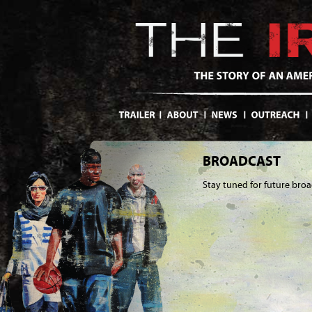
BROADCAST
Stay tuned for future broa