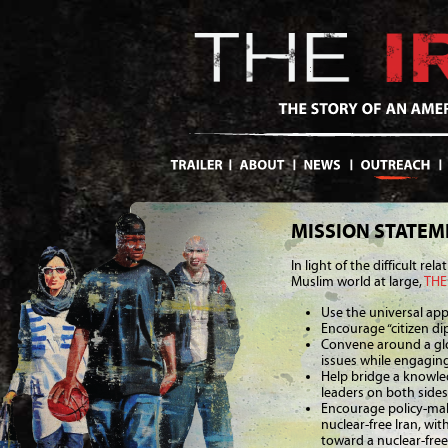
MISSION STATEM
In light of the difficult r
Muslim world at large,
THE
Use the universal app
Encourage “citizen dip
Convene around a glob
issues while engagin
Help bridge a knowled
leaders on both sides
Encourage policy-ma
nuclear-free Iran, wit
toward a nuclear-fre