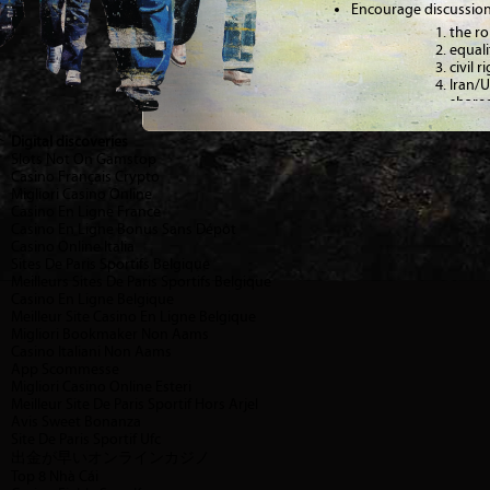
Encourage discussion
the ro
equali
civil 
Iran/U
shared
You can help us achieve th
Digital discoveries
screening, by attending a
Slots Not On Gamstop
Sheppard’s youth league
C
Casino Français Crypto
outreach programs, by acti
Migliori Casino Online
Casino En Ligne France
If you have other ideas ho
Casino En Ligne Bonus Sans Dépôt
Casino Online Italia
Sites De Paris Sportifs Belgique
Meilleurs Sites De Paris Sportifs Belgique
Casino En Ligne Belgique
Meilleur Site Casino En Ligne Belgique
Migliori Bookmaker Non Aams
Casino Italiani Non Aams
App Scommesse
Migliori Casino Online Esteri
Meilleur Site De Paris Sportif Hors Arjel
Avis Sweet Bonanza
Site De Paris Sportif Ufc
出金が早いオンラインカジノ
Top 8 Nhà Cái