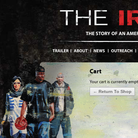
Cart
Your cart is currently empt
← Return To Shop